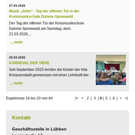
27.03.2026
Musik „Aktiv“ - Tag der offenen Tür in der
Kreismusikschule Dahme-Spreewald
Der Tag der offenen Tür der Kreismusikschule
Dahme-Spreewald am Samstag, dem
21.03.2026,...
mehr
20.03.2026
KARNEVAL DER TIERE
Seit September 2025 lernten die Kinder der Kita
Knirpsenstadt gemeinsam mit einer Lehrkraft der...
mehr
Ergebnisse
16
bis
20
von
84
|<
<
2
|
3
|
4
|
5
|
6
|
>
>|
Kontakt
Geschäftsstelle in Lübben