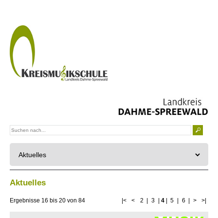
Aktuelles
Ergebnisse
16
bis
20
von
84
|<
<
2
|
3
|
4
|
5
|
6
|
>
>|