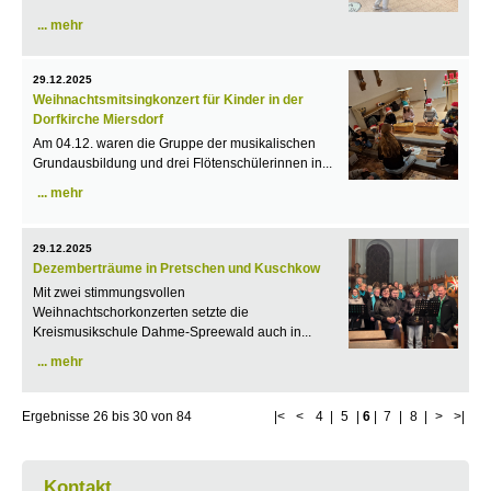
mehr
29.12.2025
Weihnachtsmitsingkonzert für Kinder in der
Dorfkirche Miersdorf
Am 04.12. waren die Gruppe der musikalischen
Grundausbildung und drei Flötenschülerinnen in...
mehr
29.12.2025
Dezemberträume in Pretschen und Kuschkow
Mit zwei stimmungsvollen
Weihnachtschorkonzerten setzte die
Kreismusikschule Dahme-Spreewald auch in...
mehr
Ergebnisse
26
bis
30
von
84
|<
<
4
|
5
|
6
|
7
|
8
|
>
>|
Kontakt