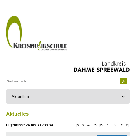
Aktuelles
Ergebnisse
26
bis
30
von
84
|<
<
4
|
5
|
6
|
7
|
8
|
>
>|