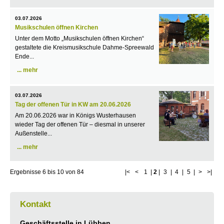
03.07.2026
Musikschulen öffnen Kirchen
Unter dem Motto „Musikschulen öffnen Kirchen“
gestaltete die Kreismusikschule Dahme-Spreewald
Ende...
mehr
03.07.2026
Tag der offenen Tür in KW am 20.06.2026
Am 20.06.2026 war in Königs Wusterhausen
wieder Tag der offenen Tür – diesmal in unserer
Außenstelle...
mehr
Ergebnisse
6
bis
10
von
84
|<
<
1
|
2
|
3
|
4
|
5
|
>
>|
Kontakt
Geschäftsstelle in Lübben