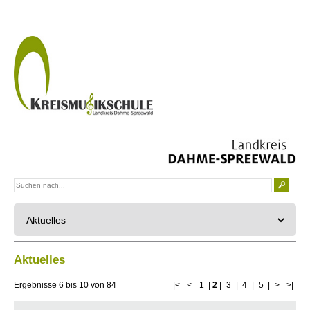
Aktuelles
Ergebnisse
6
bis
10
von
84
|<
<
1
|
2
|
3
|
4
|
5
|
>
>|