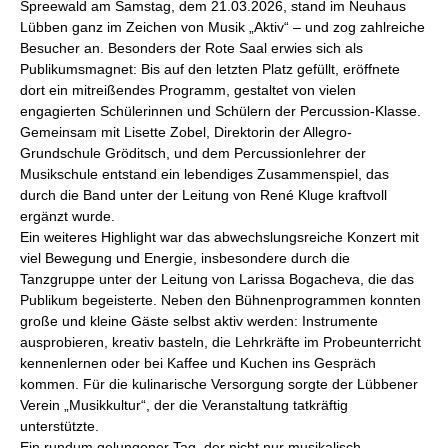
Spreewald am Samstag, dem 21.03.2026, stand im Neuhaus
Lübben ganz im Zeichen von Musik „Aktiv“ – und zog zahlreiche
Besucher an. Besonders der Rote Saal erwies sich als
Publikumsmagnet: Bis auf den letzten Platz gefüllt, eröffnete
dort ein mitreißendes Programm, gestaltet von vielen
engagierten Schülerinnen und Schülern der Percussion-Klasse.
Gemeinsam mit Lisette Zobel, Direktorin der Allegro-
Grundschule Gröditsch, und dem Percussionlehrer der
Musikschule entstand ein lebendiges Zusammenspiel, das
durch die Band unter der Leitung von René Kluge kraftvoll
ergänzt wurde.
Ein weiteres Highlight war das abwechslungsreiche Konzert mit
viel Bewegung und Energie, insbesondere durch die
Tanzgruppe unter der Leitung von Larissa Bogacheva, die das
Publikum begeisterte. Neben den Bühnenprogrammen konnten
große und kleine Gäste selbst aktiv werden: Instrumente
ausprobieren, kreativ basteln, die Lehrkräfte im Probeunterricht
kennenlernen oder bei Kaffee und Kuchen ins Gespräch
kommen. Für die kulinarische Versorgung sorgte der Lübbener
Verein „Musikkultur“, der die Veranstaltung tatkräftig
unterstützte.
Ein rundum gelungener Tag, der nicht nur musikalisch