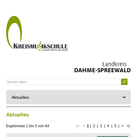
Aktuelles
Ergebnisse
1
bis
5
von
84
|<
<
1
|
2
|
3
|
4
|
5
|
>
>|