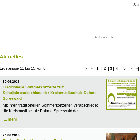
Star
Aktuelles
Ergebnisse
11
bis
15
von
84
|<
<
1
|
2
|
3
|
4
|
5
|
>
>|
30.06.2026
Traditionelle Sommerkonzerte zum
Schuljahresabschluss der Kreismusikschule Dahme-
Spreewald
Mit ihren traditionellen Sommerkonzerten verabschiedet
die Kreismusikschule Dahme-Spreewald das...
mehr
24.06.2026