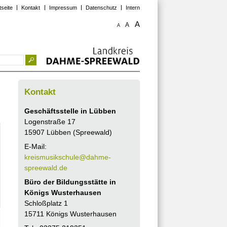
tseite
Kontakt
Impressum
Datenschutz
Intern
A
A
A
Kontakt
Geschäftsstelle in Lübben
Logenstraße 17
15907 Lübben (Spreewald)
E-Mail:
kreismusikschule@dahme-
spreewald.de
Büro der Bildungsstätte in
Königs Wusterhausen
Schloßplatz 1
15711 Königs Wusterhausen