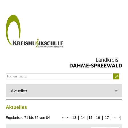
Aktuelles
Ergebnisse
71
bis
75
von
84
|<
<
13
|
14
|
15
|
16
|
17
|
>
>|