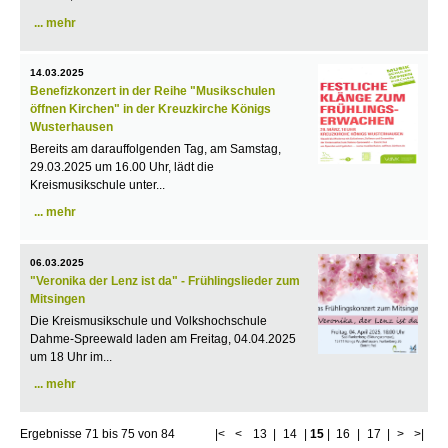
mehr
14.03.2025
Benefizkonzert in der Reihe "Musikschulen
öffnen Kirchen" in der Kreuzkirche Königs
Wusterhausen
Bereits am darauffolgenden Tag, am Samstag,
29.03.2025 um 16.00 Uhr, lädt die
Kreismusikschule unter...
mehr
06.03.2025
"Veronika der Lenz ist da" - Frühlingslieder zum
Mitsingen
Die Kreismusikschule und Volkshochschule
Dahme-Spreewald laden am Freitag, 04.04.2025
um 18 Uhr im...
mehr
Ergebnisse
71
bis
75
von
84
|<
<
13
|
14
|
15
|
16
|
17
|
>
>|