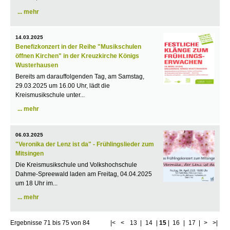
mehr
14.03.2025
Benefizkonzert in der Reihe "Musikschulen
öffnen Kirchen" in der Kreuzkirche Königs
Wusterhausen
Bereits am darauffolgenden Tag, am Samstag,
29.03.2025 um 16.00 Uhr, lädt die
Kreismusikschule unter...
mehr
06.03.2025
"Veronika der Lenz ist da" - Frühlingslieder zum
Mitsingen
Die Kreismusikschule und Volkshochschule
Dahme-Spreewald laden am Freitag, 04.04.2025
um 18 Uhr im...
mehr
Ergebnisse
71
bis
75
von
84
|<
<
13
|
14
|
15
|
16
|
17
|
>
>|