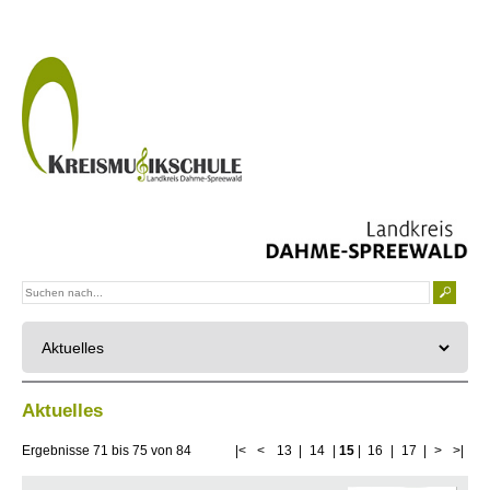
Aktuelles
Ergebnisse
71
bis
75
von
84
|<
<
13
|
14
|
15
|
16
|
17
|
>
>|